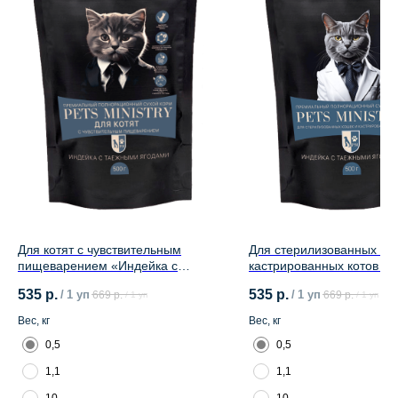
Для котят с чувствительным
Для стерилизованных ко
пищеварением «Индейка с
кастрированных котов «
таежными ягодами»
с таежными ягодами»
535
р.
535
р.
/
1 уп
/
1 уп
669
р.
669
р.
/
1 уп
/
1 уп
Вес, кг
Вес, кг
0,5
0,5
1,1
1,1