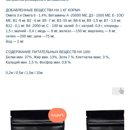
ДОБАВЛЕННЫЕ ВЕЩЕСТВА НА 1 КГ КОРМА:
Омега З и Омега 6 - 1,4%; Витамины А -20000 МЕ; ДЗ - 1000 МЕ; Е- 1ОО
МЕ; В1 -9 мг, В2 - 6 мг; В5 -7 мг; ВЗ -55 мг; В6-6 мг, В9 -1,5 мг, В7 - 1,5 мг;
В12 - 0,1 мг; В4 -2000 мг, С - 100 мг; калий -5 г; натрий -0,8 г; хлориды -
1,5 г; магний - 0,4 г; медь — 9 мг; железо —150 мг; марганец — 6 мг;
селен —200 мкг; цинк —75 мг,
йод — 2 мг.
СОДЕРЖАНИЕ ПИТАТЕЛЬНЫХ ВЕЩЕСТВ НА 100г:
Белки мин. 37%, Жир мин. 13%, Зола 7 %, Клетчатка макс. 3 %,
Кальций мин. 1,5 %, Фосфор мин. 0,8 %.
0,2кг / 0,5кг / 1,5кг / 10кг
Акция%
А