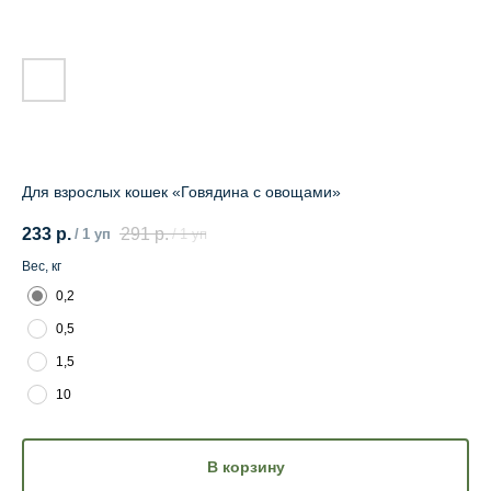
Для взрослых кошек «Говядина с овощами»
233
р.
291
р.
/
1 уп
/
1 уп
Вес, кг
0,2
0,5
1,5
10
В корзину