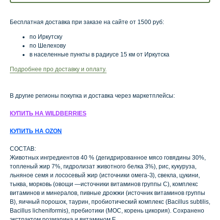
Бесплатная доставка при заказе на сайте от 1500 руб:
по Иркутску
по Шелехову
в населенные пункты в радиусе 15 км от Иркутска
Подробнее про доставку и оплату.
В другие регионы покупка и доставка через маркетплейсы:
КУПИТЬ НА WILDBERRIES
КУПИТЬ НА OZON
СОСТАВ:
Животных ингредиентов 40 % (дегидрированное мясо говядины 30%,
топленый жир 7%, гидролизат животного белка 3%), рис, кукуруза,
льняное семя и лососевый жир (источники омега-З), свекла, цукини,
тыква, морковь (овощи —источники витаминов группы С), комплекс
витаминов и минералов, пивные дрожжи (источник витаминов группы
В), яичный порошок, таурин, пробиотический комплекс (Bacillus subtilis,
Bacillus licheniformis), пребиотики (МОС, корень цикория). Сохранено
экстрактом розмарина и витамином Е.