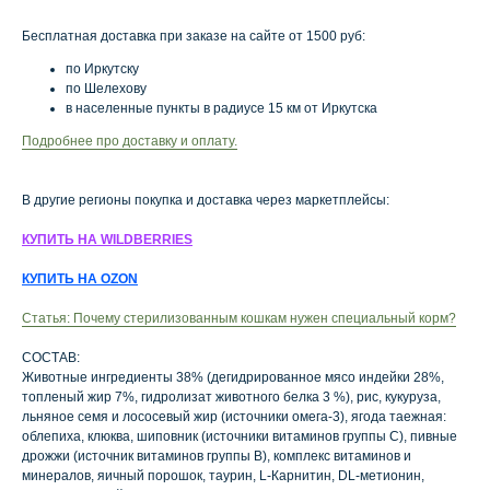
Бесплатная доставка при заказе на сайте от 1500 руб:
по Иркутску
по Шелехову
в населенные пункты в радиусе 15 км от Иркутска
Подробнее про доставку и оплату.
В другие регионы покупка и доставка через маркетплейсы:
КУПИТЬ НА WILDBERRIES
КУПИТЬ НА OZON
Статья: Почему стерилизованным кошкам нужен специальный корм?
СОСТАВ:
Животные ингредиенты 38% (дегидрированное мясо индейки 28%,
топленый жир 7%, гидролизат животного белка 3 %), рис, кукуруза,
льняное семя и лососевый жир (источники омега-3), ягода таежная:
облепиха, клюква, шиповник (источники витаминов группы С), пивные
дрожжи (источник витаминов группы В), комплекс витаминов и
минералов, яичный порошок, таурин, L-Карнитин, DL-метионин,