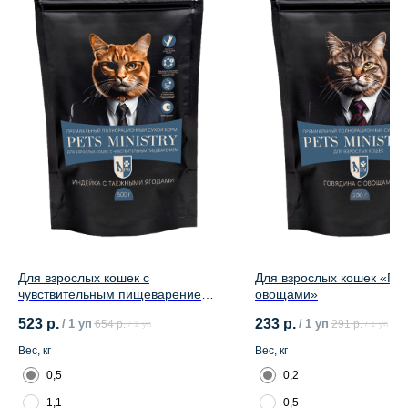
Для взрослых кошек с
Для взрослых кошек «Гов
чувствительным пищеварением
овощами»
«Индейка с таежными ягодами»
523
р.
233
р.
/
1 уп
/
1 уп
654
р.
291
р.
/
1 уп
/
1 уп
Вес, кг
Вес, кг
0,5
0,2
1,1
0,5